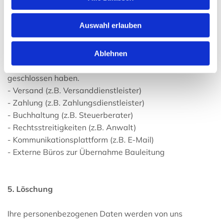
Eine Übermittlung Ihrer personenbezogenen Daten an
Auswahl erlauben
Dritte erfolgt in der Regel zu folgenden Zwecken:
- Auftragsverarbeiter und fachlich Beteiligte, mit denen
Ablehnen
wir eine Vereinbarung nach Art. 28 DSGVO
geschlossen haben.
- Versand (z.B. Versanddienstleister)
- Zahlung (z.B. Zahlungsdienstleister)
- Buchhaltung (z.B. Steuerberater)
- Rechtsstreitigkeiten (z.B. Anwalt)
- Kommunikationsplattform (z.B. E-Mail)
- Externe Büros zur Übernahme Bauleitung
5. Löschung
Ihre personenbezogenen Daten werden von uns