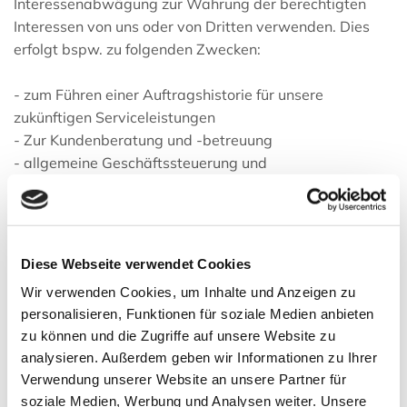
Interessenabwägung zur Wahrung der berechtigten
Interessen von uns oder von Dritten verwenden. Dies
erfolgt bspw. zu folgenden Zwecken:
- zum Führen einer Auftragshistorie für unsere
zukünftigen Serviceleistungen
- Zur Kundenberatung und -betreuung
- allgemeine Geschäftssteuerung und
Weiterentwicklung von Dienstleistungen und Produkten
- Werbung,
Unser Interesse an der jeweiligen Verarbeitung ergibt
Diese Webseite verwendet Cookies
sich aus den jeweiligen Zwecken und ist im Übrigen
Wir verwenden Cookies, um Inhalte und Anzeigen zu
wirtschaftlicher Natur. Soweit dies möglich und
personalisieren, Funktionen für soziale Medien anbieten
angemessen ist, verarbeiten wir Ihre Daten
zu können und die Zugriffe auf unsere Website zu
pseudonymisiert oder anonymisiert.
analysieren. Außerdem geben wir Informationen zu Ihrer
Verwendung unserer Website an unsere Partner für
3.2.4. Aufgrund gesetzlicher Vorgaben (Art. 6 Abs. 1
soziale Medien, Werbung und Analysen weiter. Unsere